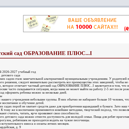
тский сад ОБРАЗОВАНИЕ ПЛЮС...I
ый 2026-2027 учебный год
 детского сада
ких садов стало замечательной альтернативой муниципальным учреждениям. У родителей по
го решения, следует внимательно рассмотреть все преимущества этих заведений, чтобы не
, которое отличает частный детский сад ОБРАЗОВАНИЕ ПЛЮС...I заключается в том, что
Москве часто складывается ситуация, когда мама не может выйти на работу 2-5 лет после р
сад оформить ребенка можно за несколько дней.
ны
 нашего учреждения небольшие группы. В них обычно не набирают больше 10 человек, что
е воспитание и обучение детей.
х садах порой не хватает средств даже для приобретения карандашей и бумаги. Зато наш ч
. К тому же в воспитании применяются новейшие методики, творческий подход, что позвол
ают считать, читать, ярче проявляют свои способности.
го детского сада можно отнести доступность для молодой семьи. Пища для ребят пригота
рогулок, ребятишек не приходится водить на чужие песочницы.
з вступительного взноса и оплаты летних месяцев.
ардейская, д. 9