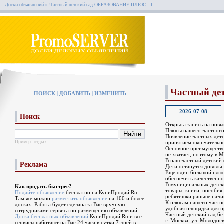
Доски объявлений
» Частный детский сад ОБРАЗОВАНИЕ ПЛЮС...I
Частный де
ПОИСК
|
ДОБАВИТЬ
|
ИЗМЕНИТЬ
2026-07-08
Поиск
Открыта запись на нов
Плюсы нашего частного
Появление частных детс
Пример:
отдых
принятием окончательно
Основное преимущество
не хватает, поэтому в 
В наш частный детский 
Реклама
Дети останутся доволь
Еще один большой плюс
обеспечить качественно
В муниципальных детски
Как продать быстрее?
товары, книги, пособия
Подайте объявление
бесплатно на КупиПродай.Ru.
ребятишки раньше начин
Там же можно
разместить объявление
на 100 и более
К плюсам нашего частно
досках. Работа будет сделана за Вас вручную
удобная площадка для п
сотрудниками сервиса по размещению объявлений.
Частный детский сад бе
Доска бесплатных объявлений
КупиПродай.Ru и все
г. Москва, ул. Молодогв
сервисы работают на Вас 24 часа в сутки 7 дней в