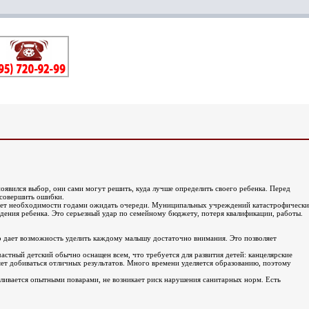
явился выбор, они сами могут решить, куда лучше определить своего ребенка. Перед
 совершить ошибки.
 нет необходимости годами ожидать очереди. Муниципальных учреждений катастрофически
ождения ребенка. Это серьезный удар по семейному бюджету, потеря квалификации, работы.
 дает возможность уделить каждому малышу достаточно внимания. Это позволяет
астный детский обычно оснащен всем, что требуется для развития детей: канцелярские
яет добиваться отличных результатов. Много времени уделяется образованию, поэтому
вливается опытными поварами, не возникает риск нарушения санитарных норм. Есть