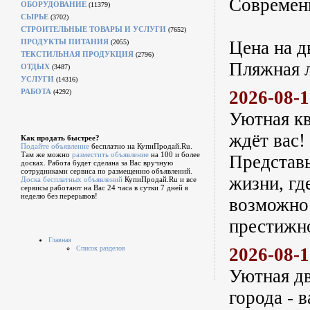
Современ
ОБОРУДОВАНИЕ
(11379)
СЫРЬЕ
(3702)
СТРОИТЕЛЬНЫЕ ТОВАРЫ И УСЛУГИ
(7652)
ПРОДУКТЫ ПИТАНИЯ
Цена на д
(2055)
ТЕКСТИЛЬНАЯ ПРОДУКЦИЯ
(2796)
Пляжная л
ОТДЫХ
(3487)
УСЛУГИ
(14316)
РАБОТА
2026-08-
(4292)
Уютная кв
ждёт вас!
Как продать быстрее?
Подайте объявление
бесплатно на КупиПродай.Ru.
Там же можно
разместить объявление
на 100 и более
Представь
досках. Работа будет сделана за Вас вручную
сотрудниками сервиса по размещению объявлений.
жизни, гд
Доска бесплатных объявлений
КупиПродай.Ru и все
сервисы работают на Вас 24 часа в сутки 7 дней в
неделю без перерывов!
возможнос
престижн
Главная
Список разделов
2026-08-
Уютная дв
города - 