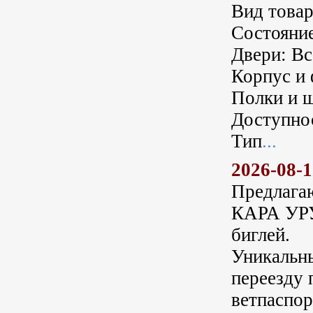
Вид това
Cостояни
Двери: Вс
Корпус и 
Полки и ш
Доступнос
Тип
...
2026-08-
Предлага
КАРА УРУС
биглей.
Уникальны
переезду 
ветпаспор