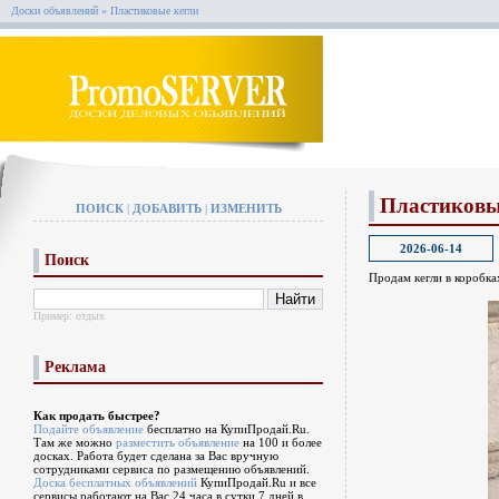
Доски объявлений
» Пластиковые кегли
Пластиковы
ПОИСК
|
ДОБАВИТЬ
|
ИЗМЕНИТЬ
2026-06-14
Поиск
Продам кегли в коробках
Пример:
отдых
Реклама
Как продать быстрее?
Подайте объявление
бесплатно на КупиПродай.Ru.
Там же можно
разместить объявление
на 100 и более
досках. Работа будет сделана за Вас вручную
сотрудниками сервиса по размещению объявлений.
Доска бесплатных объявлений
КупиПродай.Ru и все
сервисы работают на Вас 24 часа в сутки 7 дней в