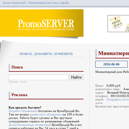
Доски объявлений
» Миниатюрный дом типа А-фрейм
Миниатюрны
ПОИСК
|
ДОБАВИТЬ
|
ИЗМЕНИТЬ
2026-06-06
Поиск
Миниатюрный дом Небол
Пример:
отдых
Цена:
6,000 руб.
контактное лицо:
Але
адрес:
Великий Новго
Реклама
телефон:
8911610023
email:
Отправить почт
www:
Количество просмотр
Как продать быстрее?
Подайте объявление
бесплатно на КупиПродай.Ru.
Там же можно
разместить объявление
на 100 и более
досках. Работа будет сделана за Вас вручную
сотрудниками сервиса по размещению объявлений.
Доска бесплатных объявлений
КупиПродай.Ru и все
сервисы работают на Вас 24 часа в сутки 7 дней в