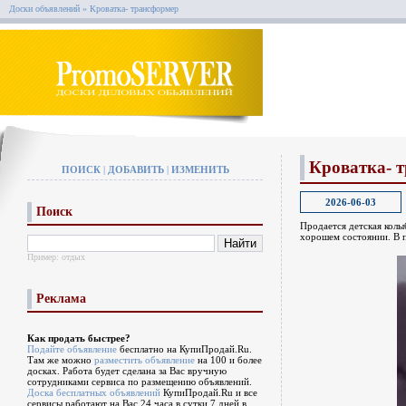
Доски объявлений
» Кроватка- трансформер
Кроватка- 
ПОИСК
|
ДОБАВИТЬ
|
ИЗМЕНИТЬ
2026-06-03
Поиск
Продается детская колы
хорошем состоянии. В п
Пример:
отдых
Реклама
Как продать быстрее?
Подайте объявление
бесплатно на КупиПродай.Ru.
Там же можно
разместить объявление
на 100 и более
досках. Работа будет сделана за Вас вручную
сотрудниками сервиса по размещению объявлений.
Доска бесплатных объявлений
КупиПродай.Ru и все
сервисы работают на Вас 24 часа в сутки 7 дней в