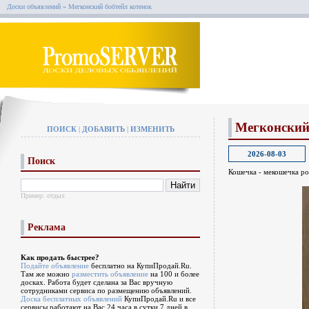
Доски объявлений
» Мегконский бобтейл котенок
Мегконский
ПОИСК
|
ДОБАВИТЬ
|
ИЗМЕНИТЬ
2026-08-03
Поиск
Кошечка - мекошечка ро
Пример:
отдых
Реклама
Как продать быстрее?
Подайте объявление
бесплатно на КупиПродай.Ru.
Там же можно
разместить объявление
на 100 и более
досках. Работа будет сделана за Вас вручную
сотрудниками сервиса по размещению объявлений.
Доска бесплатных объявлений
КупиПродай.Ru и все
сервисы работают на Вас 24 часа в сутки 7 дней в