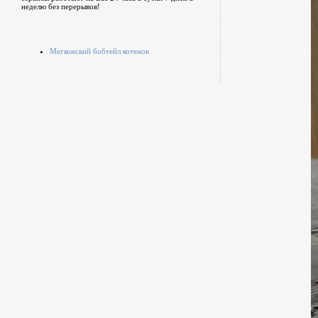
неделю без перерывов!
Мегконский бобтейл котенок