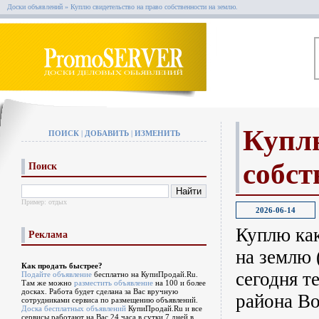
Доски объявлений
» Куплю свидетельство на право собственности на землю.
Куплю
ПОИСК
|
ДОБАВИТЬ
|
ИЗМЕНИТЬ
собст
Поиск
Пример:
отдых
2026-06-14
Куплю как
Реклама
на землю 
Как продать быстрее?
сегодня т
Подайте объявление
бесплатно на КупиПродай.Ru.
Там же можно
разместить объявление
на 100 и более
досках. Работа будет сделана за Вас вручную
района Во
сотрудниками сервиса по размещению объявлений.
Доска бесплатных объявлений
КупиПродай.Ru и все
сервисы работают на Вас 24 часа в сутки 7 дней в